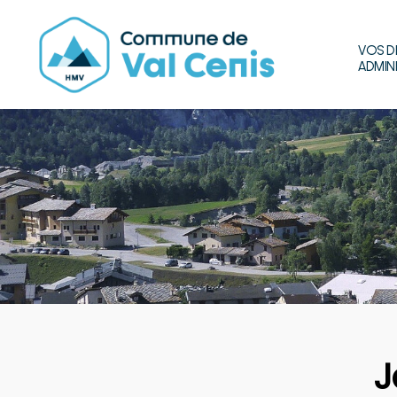
VOS D
ADMIN
Commune
de
Val
Cenis
J