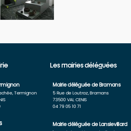
rie
Les mairies déléguées
ermignon
Mairie déléguée de Bramans
rachée, Termignon
5 Rue de Loutraz, Bramans
NIS
73500 VAL CENIS
9
04 79 05 10 71
s
Mairie déléguée de Lanslevillard