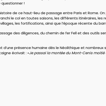
e questionner !
istoire de ce haut-lieu de passage entre Paris et Rome. On p
ranchi le col en toutes saisons, les différents itinéraires, le
villages, les fortifications, ainsi que l’époque récente du barra
assage des diligences, du chemin de fer Fell et des outils s
t d’une présence humaine dès le Néolithique et nombreux s
igne écrivait : «
Je passai la montée du Mont-Cenis moitié à