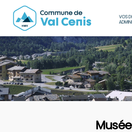
VOS D
ADMIN
Commune
de
Val
Cenis
Musée 