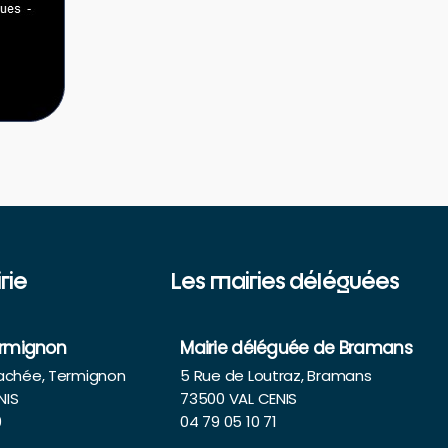
rie
Les mairies déléguées
ermignon
Mairie déléguée de Bramans
rachée, Termignon
5 Rue de Loutraz, Bramans
NIS
73500 VAL CENIS
9
04 79 05 10 71