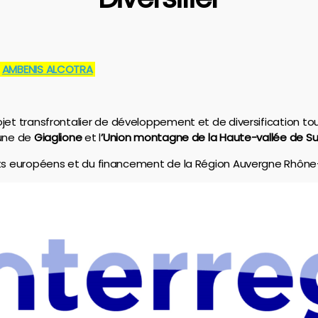
n
AMBENIS ALCOTRA
ojet transfrontalier de développement et de diversification to
mune de
Giaglione
et l
’Union montagne de la Haute-vallée de S
nts européens et du financement de la Région Auvergne Rhône